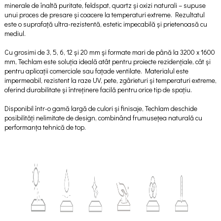
minerale de înaltă puritate, feldspat, quartz și oxizi naturali – supuse
unui proces de presare și coacere la temperaturi extreme. Rezultatul
este o suprafață ultra-rezistentă, estetic impecabilă și prietenoasă cu
mediul.
Cu grosimi de 3, 5, 6, 12 și 20 mm și formate mari de până la 3200 x 1600
mm, Techlam este soluția ideală atât pentru proiecte rezidențiale, cât și
pentru aplicații comerciale sau fațade ventilate. Materialul este
impermeabil, rezistent la raze UV, pete, zgârieturi și temperaturi extreme,
oferind durabilitate și întreținere facilă pentru orice tip de spațiu.
Disponibil într-o gamă largă de culori și finisaje, Techlam deschide
posibilități nelimitate de design, combinând frumusețea naturală cu
performanța tehnică de top.