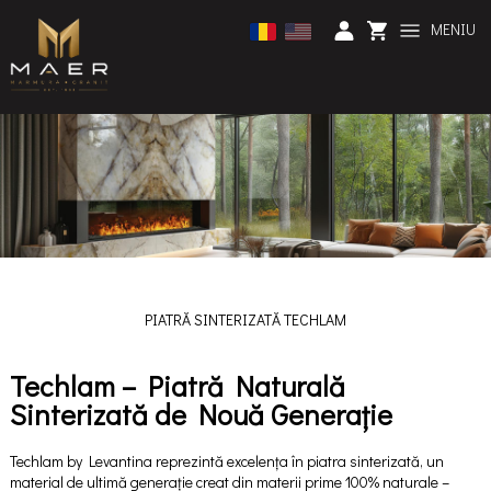
MENIU
PIATRĂ SINTERIZATĂ TECHLAM
Techlam – Piatră Naturală
Sinterizată de Nouă Generație
Techlam by Levantina reprezintă excelența în piatra sinterizată, un
material de ultimă generație creat din materii prime 100% naturale –