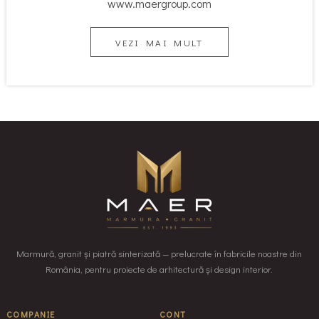
www.maergroup.com
VEZI MAI MULT
Marmură, granit și piatră sinterizată — prelucrate în fabricile noastre din
România, pentru proiecte de arhitectură și design interior.
COMPANIE
CONT