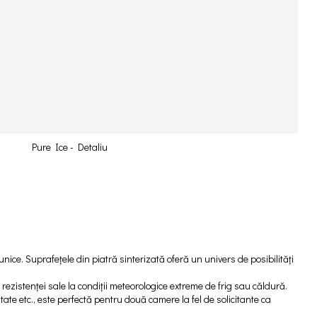
Pure Ice - Detaliu
 unice. Suprafețele din piatră sinterizată oferă un univers de posibilități
ă rezistenței sale la condiții meteorologice extreme de frig sau căldură.
litate etc., este perfectă pentru două camere la fel de solicitante ca