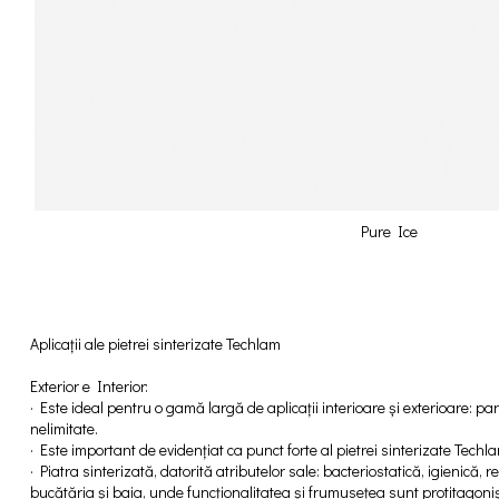
Pure Ice
Aplicații ale pietrei sinterizate Techlam
Exterior e Interior:
· Este ideal pentru o gamă largă de aplicații interioare și exterioare: pard
nelimitate.
· Este important de evidențiat ca punct forte al pietrei sinterizate Techla
· Piatra sinterizată, datorită atributelor sale: bacteriostatică, igienică, 
bucătăria și baia, unde funcționalitatea și frumusețea sunt protitagonișt