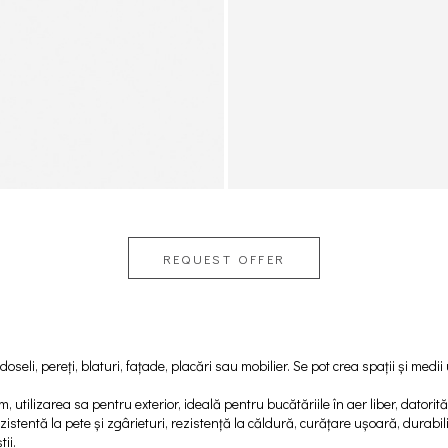
REQUEST OFFER
oseli, pereți, blaturi, fațade, placări sau mobilier. Se pot crea spații și medii
m, utilizarea sa pentru exterior, ideală pentru bucătăriile în aer liber, datorit
rezistentă la pete și zgârieturi, rezistență la căldură, curățare ușoară, durabi
ii.