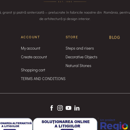
granit și piatră sinterizată — prelucrate în fabricile noastre din România, pentr
de arhitectură și design interior.
ACCOUNT
STORE
BLOG
My account
Steps and risers
Create account
Decorative Objects
Natural Stones
Shopping cart
TERMS AND CONDITIONS